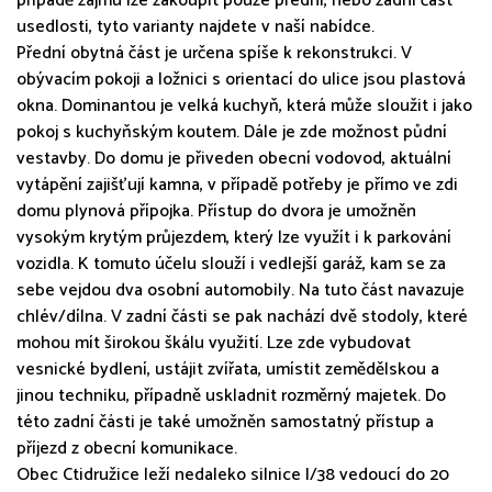
případě zájmu lze zakoupit pouze přední, nebo zadní část
usedlosti, tyto varianty najdete v naší nabídce.
Přední obytná část je určena spíše k rekonstrukci. V
obývacím pokoji a ložnici s orientací do ulice jsou plastová
okna. Dominantou je velká kuchyň, která může sloužit i jako
pokoj s kuchyňským koutem. Dále je zde možnost půdní
vestavby. Do domu je přiveden obecní vodovod, aktuální
vytápění zajišťují kamna, v případě potřeby je přímo ve zdi
domu plynová přípojka. Přístup do dvora je umožněn
vysokým krytým průjezdem, který lze využít i k parkování
vozidla. K tomuto účelu slouží i vedlejší garáž, kam se za
sebe vejdou dva osobní automobily. Na tuto část navazuje
chlév/dílna. V zadní části se pak nachází dvě stodoly, které
mohou mít širokou škálu využití. Lze zde vybudovat
vesnické bydlení, ustájit zvířata, umístit zemědělskou a
jinou techniku, případně uskladnit rozměrný majetek. Do
této zadní části je také umožněn samostatný přístup a
příjezd z obecní komunikace.
Obec Ctidružice leží nedaleko silnice I/38 vedoucí do 20