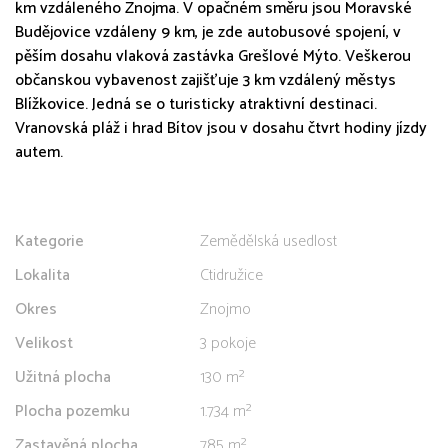
km vzdáleného Znojma. V opačném směru jsou Moravské
Budějovice vzdáleny 9 km, je zde autobusové spojení, v
pěším dosahu vlaková zastávka Grešlové Mýto. Veškerou
občanskou vybavenost zajišťuje 3 km vzdálený městys
Blížkovice. Jedná se o turisticky atraktivní destinaci.
Vranovská pláž i hrad Bítov jsou v dosahu čtvrt hodiny jízdy
autem.
Kategorie
Zemědělská usedlost
Lokalita
Ctidružice
Okres
Znojmo
Velikost
3 pokoje
Užitná plocha
130 m²
Plocha pozemku
1.734 m²
Zastavěná plocha
785 m²