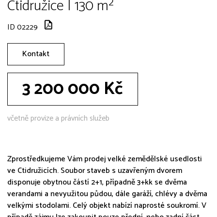
Ctidružice | 130 m²
ID 02229
Kontakt
3 200 000 Kč
včetně provize a právních služeb
Zprostředkujeme Vám prodej velké zemědělské usedlosti
ve Ctidružicích. Soubor staveb s uzavřeným dvorem
disponuje obytnou částí 2+1, případně 3+kk se dvěma
verandami a nevyužitou půdou, dále garáží, chlévy a dvěma
velkými stodolami. Celý objekt nabízí naprosté soukromí. V