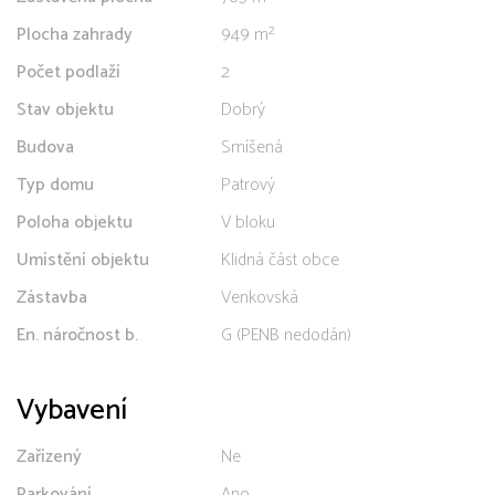
Plocha zahrady
949 m²
Počet podlaží
2
Stav objektu
Dobrý
Budova
Smíšená
Typ domu
Patrový
Poloha objektu
V bloku
Umístění objektu
Klidná část obce
Zástavba
Venkovská
En. náročnost b.
G (PENB nedodán)
Vybavení
Zařízený
Ne
Parkování
Ano