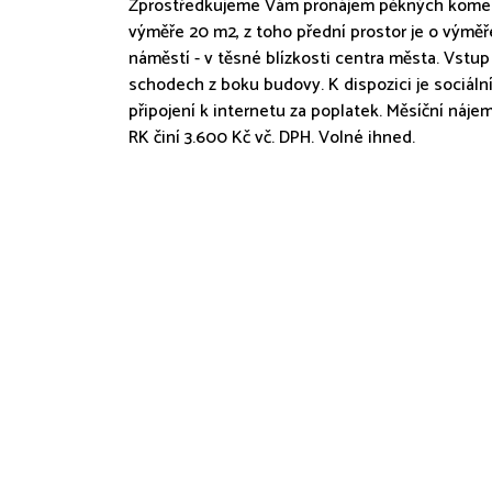
Zprostředkujeme Vám pronájem pěkných komerč
výměře 20 m2, z toho přední prostor je o výmě
náměstí - v těsné blízkosti centra města. Vstup
schodech z boku budovy. K dispozici je sociální
připojení k internetu za poplatek. Měsíční náje
RK činí 3.600 Kč vč. DPH. Volné ihned.