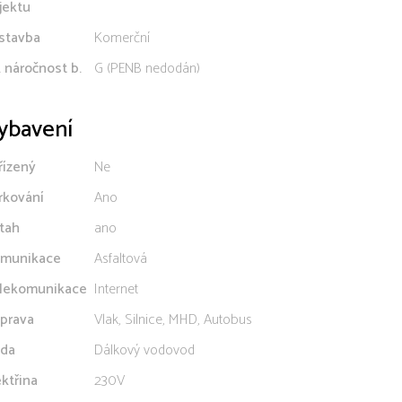
jektu
stavba
Komerční
. náročnost b.
G (PENB nedodán)
ybavení
řízený
Ne
rkování
Ano
tah
ano
munikace
Asfaltová
lekomunikace
Internet
prava
Vlak, Silnice, MHD, Autobus
da
Dálkový vodovod
ektřina
230V