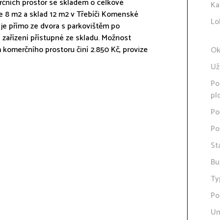
ních prostor se skladem o celkové
Ka
ře 8 m2 a sklad 12 m2 v Třebíči Komenské
Lo
 je přímo ze dvora s parkovištěm po
 zařízení přístupné ze skladu. Možnost
m komerčního prostoru činí 2.850 Kč, provize
Ok
Už
Po
pl
Po
Po
St
Bu
Ty
Po
Um