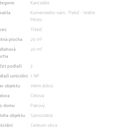
tegorie
Kanceláře
kalita
Komenského nám., Třebíč - Vnitřní
Město
res
Třebíč
itná plocha
20 m²
dlahová
20 m²
ocha
čet podlaží
3
dlaží umístění
1. NP
av objektu
Velmi dobrý
dova
Cihlová
p domu
Patrový
loha objektu
Samostatný
ístění
Centrum obce