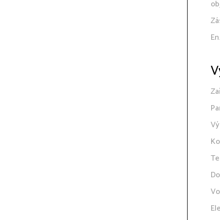
ob
Zá
En
V
Za
Pa
Vý
Ko
Te
Do
Vo
El