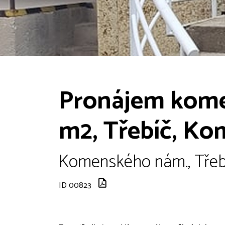
Pronájem komer
m2, Třebíč, K
Komenského nám., Třebíč
ID 00823