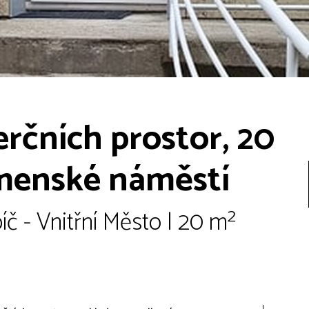
čních prostor, 20
omenské náměstí
 - Vnitřní Město | 20 m²