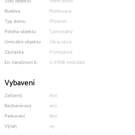
Stav objektu
Velmi dobrý
Budova
Montovaná
Typ domu
Přízemní
Poloha objektu
Samostatný
Umístění objektu
Okraj obce
Zástavba
Průmyslová
En. náročnost b.
G (PENB nedodán)
Vybavení
Zařízený
Ano
Bezbariérový
ano
Parkování
Ano
Výtah
ne