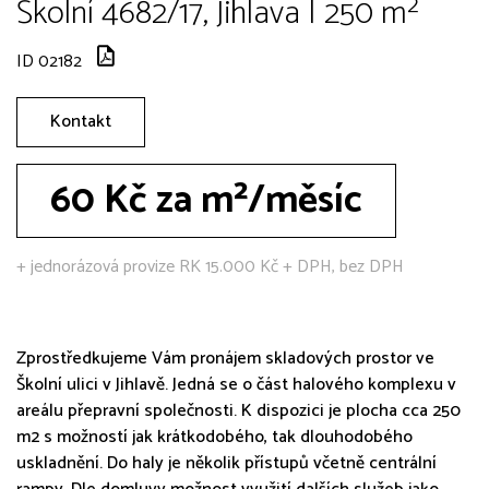
Školní 4682/17, Jihlava | 250 m²
ID 02182
Kontakt
60 Kč za m²/měsíc
+ jednorázová provize RK 15.000 Kč + DPH, bez DPH
Zprostředkujeme Vám pronájem skladových prostor ve
Školní ulici v Jihlavě. Jedná se o část halového komplexu v
areálu přepravní společnosti. K dispozici je plocha cca 250
m2 s možností jak krátkodobého, tak dlouhodobého
uskladnění. Do haly je několik přístupů včetně centrální