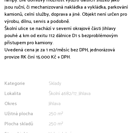
rampy. Dle domluvy možnost využití dalších služeb jako
jsou ruční, či mechanizovaná nakládka a vykládka, parkování
kamionů, celní služby, doprava a jiné. Objekt není určen pro
výrobu, dílnu, servis a podobně.
Školní ulice se nachází v severní okrajové části Jihlavy
pouhé 4 km od exitu 112 dálnice D1 s bezproblémovým
přístupem pro kamiony.
Uvedená cena je za 1 m2/měsíc bez DPH, jednorázová
provize RK činí 15.000 Kč + DPH.
Kategorie
Sklady
Lokalita
Školní 4682/17, Jihlava
Okres
Jihlava
Užitná plocha
250 m²
Plocha skladů
250 m²