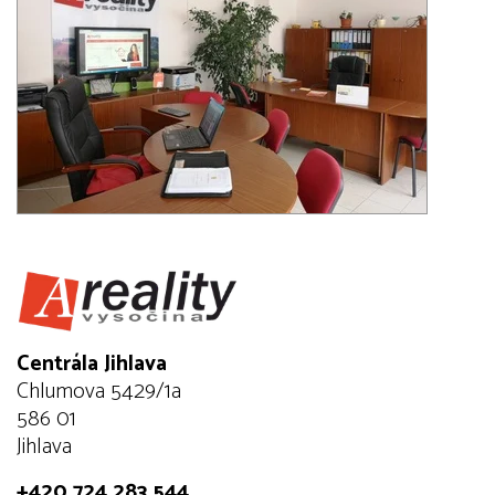
Centrála Jihlava
Chlumova 5429/1a
586 01
Jihlava
+420 724 283 544