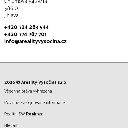
Chlumova 5429/1a
586 01
Jihlava
+420 724 283 544
+420 774 787 701
info@arealityvysocina.cz
2026 © Areality Vysočina s.r.o.
všechna práva vyhrazena
Povinně zveřejňované informace
Realitní SW
Real
man
Hledám