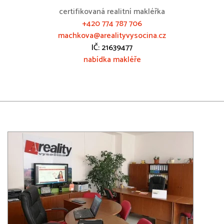
certifikovaná realitní makléřka
+420 774 787 706
machkova@arealityvysocina.cz
IČ: 21639477
nabídka makléře