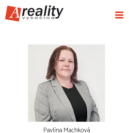
Nové Areality
Pavlína Machková