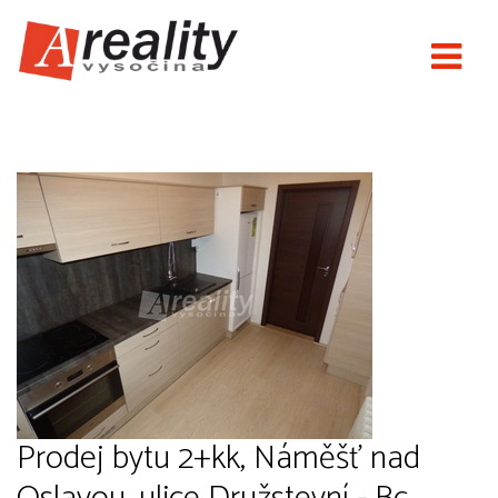
Nové Areality
Prodej bytu 2+kk, Náměšť nad