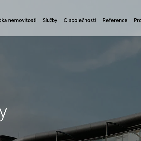
dka nemovitostí
Služby
O společnosti
Reference
Pr
y