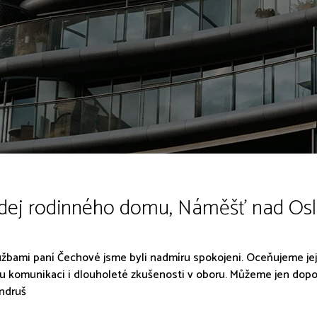
dej rodinného domu, Náměšť nad Osl
užbami paní Čechové jsme byli nadmíru spokojeni. Oceňujeme její 
u komunikaci i dlouholeté zkušenosti v oboru. Můžeme jen dopor
ndruš