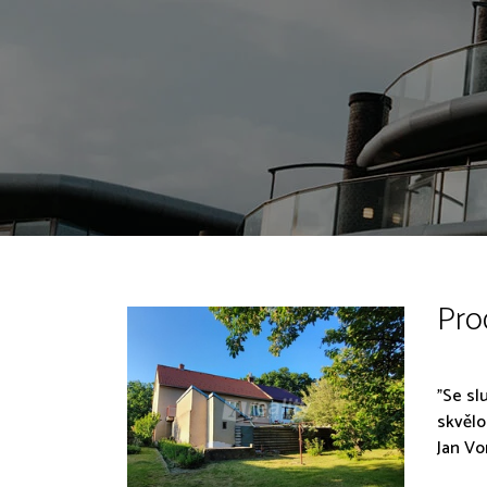
Pro
"Se sl
skvělo
Jan Vo