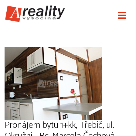
Nové Areality
Pronájem bytu 1+kk, Třebíč, ul.