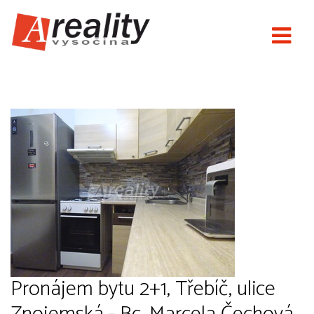
Nové Areality
Pronájem bytu 2+1, Třebíč, ulice