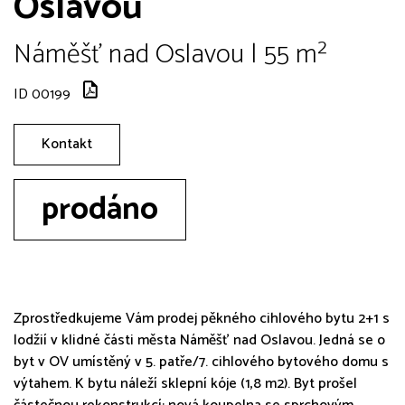
Oslavou
Náměšť nad Oslavou | 55 m²
ID 00199
Kontakt
prodáno
Zprostředkujeme Vám prodej pěkného cihlového bytu 2+1 s
lodžií v klidné části města Náměšť nad Oslavou. Jedná se o
byt v OV umístěný v 5. patře/7. cihlového bytového domu s
výtahem. K bytu náleží sklepní kóje (1,8 m2). Byt prošel