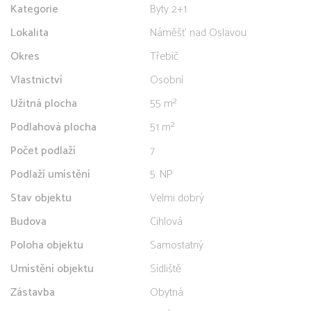
Kategorie
Byty 2+1
Lokalita
Náměšť nad Oslavou
Okres
Třebíč
Vlastnictví
Osobní
Užitná plocha
55 m²
Podlahová plocha
51 m²
Počet podlaží
7
Podlaží umístění
5. NP
Stav objektu
Velmi dobrý
Budova
Cihlová
Poloha objektu
Samostatný
Umístění objektu
Sídliště
Zástavba
Obytná