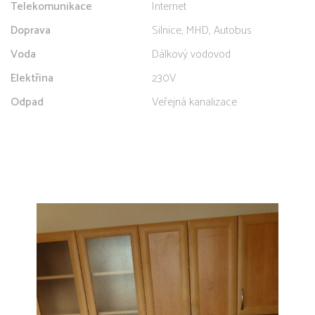
Telekomunikace
Internet
Doprava
Silnice, MHD, Autobus
Voda
Dálkový vodovod
Elektřina
230V
Odpad
Veřejná kanalizace