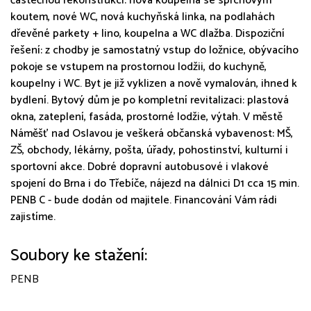
částečnou rekonstrukcí: nová koupelna se sprchovým
koutem, nové WC, nová kuchyňská linka, na podlahách
dřevěné parkety + lino, koupelna a WC dlažba. Dispoziční
řešení: z chodby je samostatný vstup do ložnice, obývacího
pokoje se vstupem na prostornou lodžii, do kuchyně,
koupelny i WC. Byt je již vyklizen a nově vymalován, ihned k
bydlení. Bytový dům je po kompletní revitalizaci: plastová
okna, zateplení, fasáda, prostorné lodžie, výtah. V městě
Náměšť nad Oslavou je veškerá občanská vybavenost: MŠ,
ZŠ, obchody, lékárny, pošta, úřady, pohostinství, kulturní i
sportovní akce. Dobré dopravní autobusové i vlakové
spojení do Brna i do Třebíče, nájezd na dálnici D1 cca 15 min.
PENB C - bude dodán od majitele. Financování Vám rádi
zajistíme.
Soubory ke stažení:
PENB