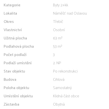
Kategorie
Byty 2+kk
Lokalita
Náměšť nad Oslavou
Okres
Třebíč
Vlastnictví
Osobní
Užitná plocha
63 m²
Podlahová plocha
53 m²
Počet podlaží
3
Podlaží umístění
2. NP
Stav objektu
Po rekonstrukci
Budova
Cihlová
Poloha objektu
Samostatný
Umístění objektu
Klidná část obce
Zástavba
Obytná