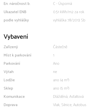
En. náročnost b.
C - Úsporná
Ukazatel ENB
0.51 kWh/m2 za rok
podle vyhlášky
vyhláška 78/2013 Sb
Vybavení
Zařízený
Částečně
Míst k parkování
1
Parkování
Ano
Výtah
ne
Lodžie
ano (4 m²)
Sklep
ano (5 m²)
Komunikace
Dlážděná, Asfaltová
Doprava
Vlak, Silnice, Autobus