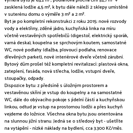
výměra bytu je 63,2 m², podlahová plocha činí 52,7 m² +
zasklená lodžie 4,5 m², k bytu dále náleží 2 sklepy umístěné
v suterénu domu o výměře 3 m² a 2 m².
Byt je po kompletní rekonstrukci z roku 2015: nové rozvody
vody a elektřiny, zděné jádro, kuchyňská linka na míru
včetně vestavěných spotřebičů (digestoř, elektrický sporák,
varná deska), koupelna se sprchovým koutem, samostatné
WC, nové podlahy (dlažba, plovoucí podlaha, renovace
dřevěných parket), nové interiérové dveře včetně zárubní.
Bytový dům prošel též kompletní revitalizací: plastová okna,
zateplení, fasáda, nová střecha, lodžie, vstupní dveře,
stoupačky, odpady.
Dispozice bytu: z předsíně s úložným prostorem a
vestavěnou skříní je vstup do koupelny a na samostatné
WC, dále do obývacího pokoje s jídelní částí a kuchyňskou
linkou, odtud je vstup na prostornou lodžii a přes kuchyň
vejdeme do ložnice. Všechna okna bytu jsou orientována
na slunnou jižní stranu. Jedná se o středový byt - ušetříte
na vytápění - nízké náklady na bydlení, cca 3.300 Kč/měs.