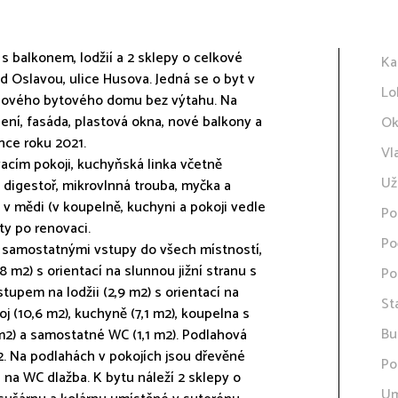
 balkonem, lodžií a 2 sklepy o celkové
Ka
 Oslavou, ulice Husova. Jedná se o byt v
Lo
ihlového bytového domu bez výtahu. Na
lení, fasáda, plastová okna, nové balkony a
Ok
nce roku 2021.
Vl
acím pokoji, kuchyňská linka včetně
Už
 digestoř, mikrovlnná trouba, myčka a
y v mědi (v koupelně, kuchyni a pokoji vedle
Po
ty po renovaci.
Po
e samostatnými vstupy do všech místností,
 m2) s orientací na slunnou jižní stranu s
Po
stupem na lodžii (2,9 m2) s orientací na
St
j (10,6 m2), kuchyně (7,1 m2), koupelna s
Bu
2) a samostatné WC (1,1 m2). Podlahová
m2. Na podlahách v pokojích jsou dřevěné
Po
 na WC dlažba. K bytu náleží 2 sklepy o
Um