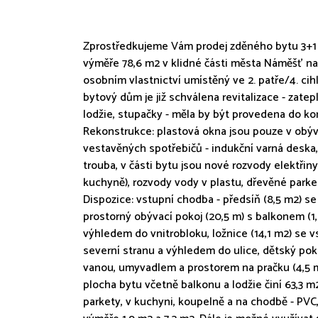
Zprostředkujeme Vám prodej zděného bytu 3+1 s
výměře 78,6 m2 v klidné části města Náměšť nad
osobním vlastnictví umístěný ve 2. patře/4. c
bytový dům je již schválena revitalizace - zatep
lodžie, stupačky - měla by být provedena do ko
Rekonstrukce: plastová okna jsou pouze v obýv
vestavěných spotřebičů - indukční varná deska,
trouba, v části bytu jsou nové rozvody elektřin
kuchyně), rozvody vody v plastu, dřevěné parke
Dispozice: vstupní chodba - předsíň (8,5 m2) s
prostorný obývací pokoj (20,5 m) s balkonem (1,8
výhledem do vnitrobloku, ložnice (14,1 m2) se v
severní stranu a výhledem do ulice, dětský poko
vanou, umyvadlem a prostorem na pračku (4,5 m
plocha bytu včetně balkonu a lodžie činí 63,3 
parkety, v kuchyni, koupelně a na chodbě - PVC,