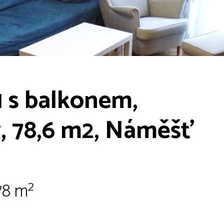
1 s balkonem,
py, 78,6 m2, Náměšť
78 m²