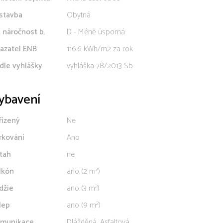
stavba
Obytná
. náročnost b.
D - Méně úsporná
azatel ENB
116.6 kWh/m2 za rok
dle vyhlášky
vyhláška 78/2013 Sb
ybavení
řízený
Ne
rkování
Ano
tah
ne
lkón
ano (2 m²)
džie
ano (3 m²)
lep
ano (9 m²)
munikace
Dlážděná, Asfaltová