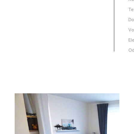
Te
Do
Vo
El
Od