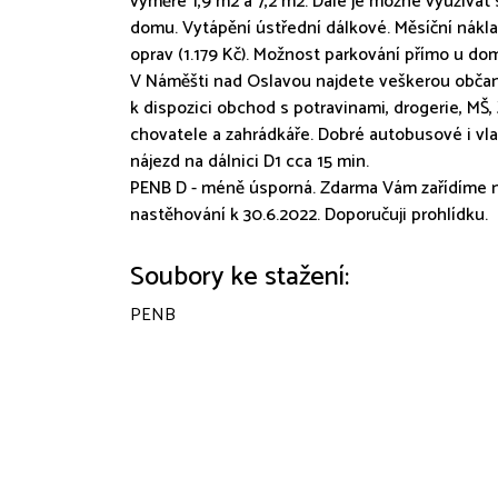
výměře 1,9 m2 a 7,2 m2. Dále je možné využívat
domu. Vytápění ústřední dálkové. Měsíční nákla
oprav (1.179 Kč). Možnost parkování přímo u do
V Náměšti nad Oslavou najdete veškerou občan
k dispozici obchod s potravinami, drogerie, MŠ, 
chovatele a zahrádkáře. Dobré autobusové i vlak
nájezd na dálnici D1 cca 15 min.
PENB D - méně úsporná. Zdarma Vám zařídíme n
nastěhování k 30.6.2022. Doporučuji prohlídku.
Soubory ke stažení:
PENB