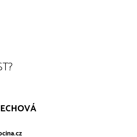
ST?
ČECHOVÁ
cina.cz