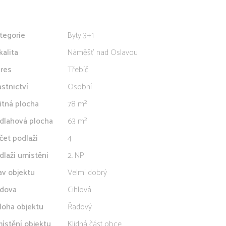
tegorie
Byty 3+1
kalita
Náměšť nad Oslavou
res
Třebíč
astnictví
Osobní
itná plocha
78 m²
dlahová plocha
63 m²
čet podlaží
4
dlaží umístění
2. NP
av objektu
Velmi dobrý
dova
Cihlová
loha objektu
Řadový
ístění objektu
Klidná část obce