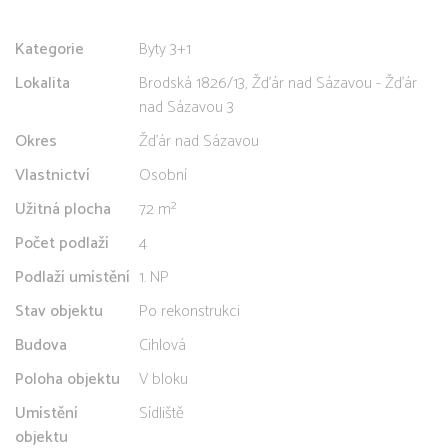
Kategorie
Byty 3+1
Lokalita
Brodská 1826/13, Žďár nad Sázavou - Žďár
nad Sázavou 3
Okres
Žďár nad Sázavou
Vlastnictví
Osobní
Užitná plocha
72 m²
Počet podlaží
4
Podlaží umístění
1. NP
Stav objektu
Po rekonstrukci
Budova
Cihlová
Poloha objektu
V bloku
Umístění
Sídliště
objektu