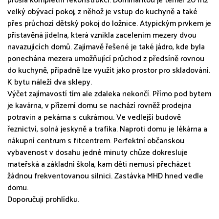
prošla kompletní rekonstrukcí. Dominantou je téměř 20 m2
velký obývací pokoj, z něhož je vstup do kuchyně a také
přes průchozí dětský pokoj do ložnice. Atypickým prvkem je
přistavěná jídelna, která vznikla zacelením mezery dvou
navazujících domů. Zajímavě řešené je také jádro, kde byla
ponechána mezera umožňující průchod z předsíně rovnou
do kuchyně, případně lze využít jako prostor pro skladování.
K bytu náleží dva sklepy.
Výčet zajímavostí tím ale zdaleka nekončí. Přímo pod bytem
je kavárna, v přízemí domu se nachází rovněž prodejna
potravin a pekárna s cukrárnou. Ve vedlejší budově
řeznictví, solná jeskyně a trafika. Naproti domu je lékárna a
nákupní centrum s fitcentrem. Perfektní občanskou
vybavenost v dosahu jedné minuty chůze dokresluje
mateřská a základní škola, kam děti nemusí přecházet
žádnou frekventovanou silnici. Zastávka MHD hned vedle
domu.
Doporučuji prohlídku.