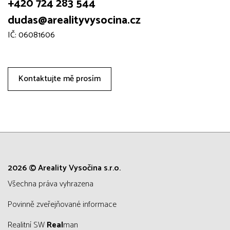
+420 724 283 544
dudas@arealityvysocina.cz
IČ: 06081606
Kontaktujte mě prosím
2026 © Areality Vysočina s.r.o.
všechna práva vyhrazena
Povinně zveřejňované informace
Realitní SW
Real
man