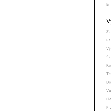
En
V
Za
Pa
Vý
Sk
Ko
Te
Do
Vo
El
Pl