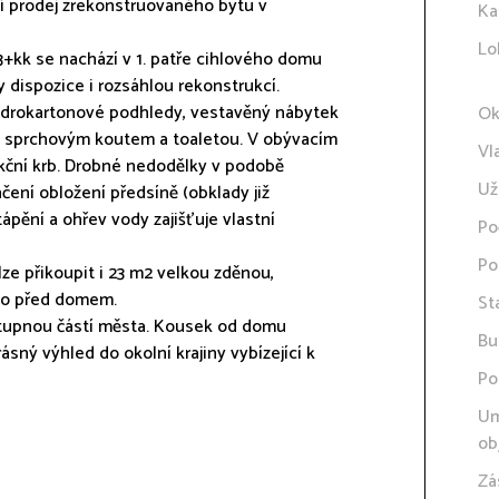
 prodej zrekonstruovaného bytu v
Ka
Lo
3+kk se nachází v 1. patře cihlového domu
dispozice i rozsáhlou rekonstrukcí.
sádrokartonové podhledy, vestavěný nábytek
Ok
ým sprchovým koutem a toaletou. V obývacím
Vl
nkční krb. Drobné nedodělky v podobě
Už
ení obložení předsíně (obklady již
ápění a ohřev vody zajišťuje vlastní
Po
Po
lze přikoupit i 23 m2 velkou zděnou,
ímo před domem.
St
stupnou částí města. Kousek od domu
Bu
sný výhled do okolní krajiny vybízející k
Po
Um
ob
Zá