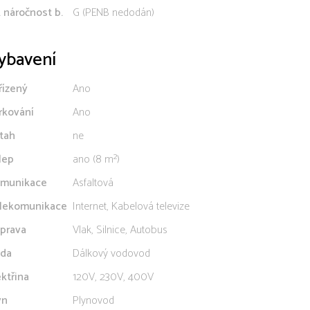
. náročnost b.
G (PENB nedodán)
ybavení
řízený
Ano
rkování
Ano
tah
ne
lep
ano (8 m²)
munikace
Asfaltová
lekomunikace
Internet, Kabelová televize
prava
Vlak, Silnice, Autobus
da
Dálkový vodovod
ektřina
120V, 230V, 400V
yn
Plynovod