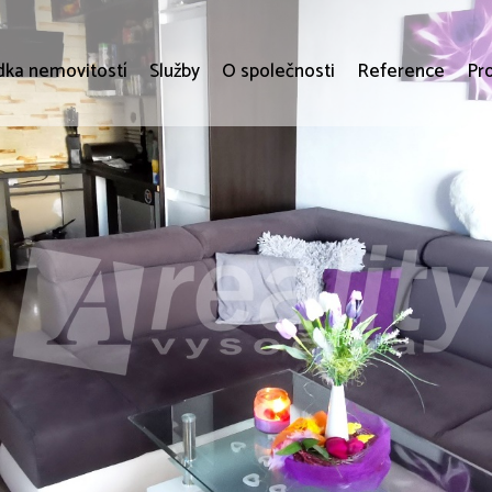
dka nemovitostí
Služby
O společnosti
Reference
Pr