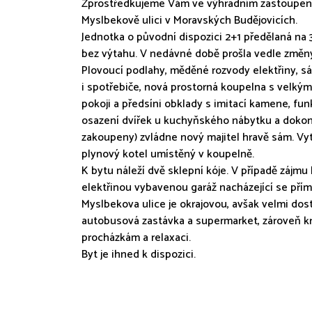
Zprostředkujeme Vám ve výhradním zastoupení
Myslbekově ulici v Moravských Budějovicích.
Jednotka o původní dispozici 2+1 předělaná na 
bez výtahu. V nedávné době prošla vedle změny 
Plovoucí podlahy, měděné rozvody elektřiny, 
i spotřebiče, nová prostorná koupelna s velk
pokoji a předsíni obklady s imitací kamene, fu
osazení dvířek u kuchyňského nábytku a dokonč
zakoupeny) zvládne nový majitel hravě sám. Vyt
plynový kotel umístěný v koupelně.
K bytu náleží dvě sklepní kóje. V případě zájmu 
elektřinou vybavenou garáž nacházející se př
Myslbekova ulice je okrajovou, avšak velmi do
autobusová zastávka a supermarket, zároveň krá
procházkám a relaxaci.
Byt je ihned k dispozici.