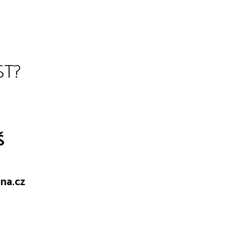
ST?
Š
na.cz