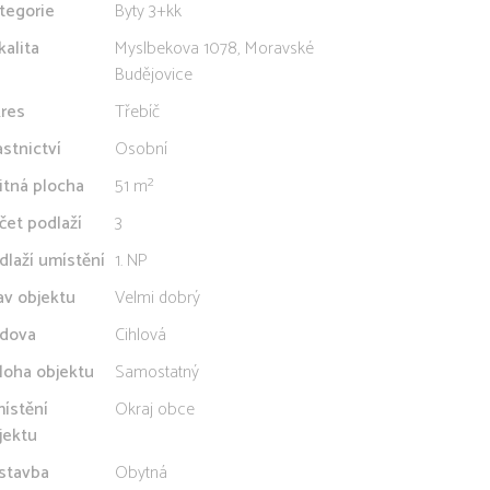
tegorie
Byty 3+kk
kalita
Myslbekova 1078, Moravské
Budějovice
res
Třebíč
astnictví
Osobní
itná plocha
51 m²
čet podlaží
3
dlaží umístění
1. NP
av objektu
Velmi dobrý
dova
Cihlová
loha objektu
Samostatný
ístění
Okraj obce
jektu
stavba
Obytná