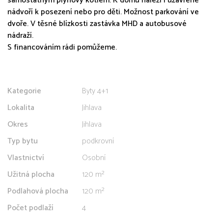
samostatným plynový kotlem. K domu náleží i uzavřené
nádvoří k posezení nebo pro děti. Možnost parkování ve
dvoře. V těsné blízkosti zastávka MHD a autobusové
nádraží.
S financováním rádi pomůžeme.
Kategorie
Byty 4+1
Lokalita
Jihlava
Okres
Jihlava
Typ bytu
podkrovní
Vlastnictví
Osobní
Užitná plocha
120 m²
Podlahová plocha
120 m²
Počet podlaží
4