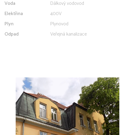
Voda
Dálkový vodovod
Elektřina
400V
Plyn
Plynovod
Odpad
Veřejná kanalizace