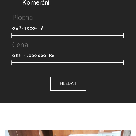
Komerční
Plocha
0
m² -
1 000+
m²
Cena
0
Kč -
15 000 000+
Kč
HLEDAT