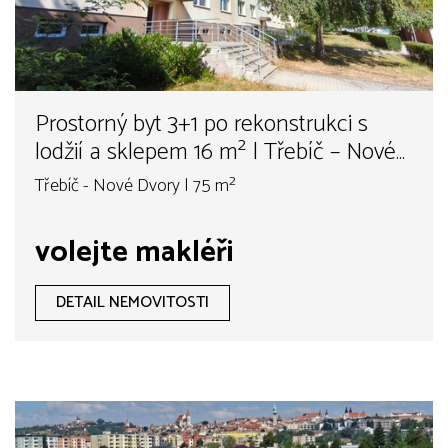
Prostorný byt 3+1 po rekonstrukci s
lodžií a sklepem 16 m² | Třebíč – Nové
Dvory
Třebíč - Nové Dvory | 75 m²
volejte makléři
DETAIL NEMOVITOSTI