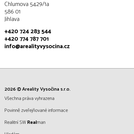
Chlumova 5429/1a
586 01
Jihlava
+420 724 283 544
+420 774 787 701
info@arealityvysocina.cz
2026 © Areality Vysočina s.r.o.
všechna práva vyhrazena
Povinně zveřejňované informace
Realitní SW
Real
man