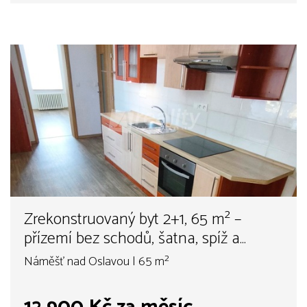
Zrekonstruovaný byt 2+1, 65 m² –
přízemí bez schodů, šatna, spíž a
výhled na zámek | Náměšť nad
Náměšť nad Oslavou | 65 m²
Oslavou