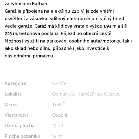
za rybníkem Rathan.
Garáž je připojena na elektřinu 220 V, je zde vnitřní
osvětlení a zásuvka. Sdílený elektroměr umístěný hned
vedle garáže. Garáž má křídlová vrata o výšce 1,93 m a šíři
223 m, betonová podlaha. Příjezd po obecní cestě.
Možnost využití na parkování osobního auta/motorky, tak i
jako sklad nebo dílnu, případně i jako investice k
následnému pronájmu.
Kategorie
Garáže
Lokalita
Ocmanická, Náměšť nad Oslavou
Okres
Třebíč
Vlastnictví
Osobní
Užitná plocha
19 m²
Plocha pozemku
19 m²