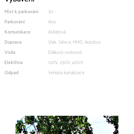
Míst k parkování
30
Parkování
Ano
Komunikace
Asfaltová
Doprava
Vlak, Silnice, MHD, Autobus
Voda
Dálkový vodovod
Elektřina
120V, 230V, 400V
Odpad
Veřejná kanalizace