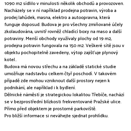
1090 m2 sídlilo v minulosti několik obchodů a provozoven.
Nacházely se v ní například prodejna potravin, výroba a
prodej lahůdek, masna, elektro a autoopravna, která
funguje doposud. Budova je pro všechny zmiňované účely
zkolaudována, uvnitř rovněž chladící boxy na maso a další
potraviny. Menší obchody využívaly plochy od 19 m2,
prodejna potravin fungovala na 150 m2. Veškeré sítě jsou v
objektu pochopitelně zavedeny, výtop zajišťuje plynový
kotel..
Budova má novou střechu a na základě statické studie
umožňuje nadstavbu celkem čtyř poschodí. V takovém
případě zde mohou vzniknout další prostory nejen k
podnikání, ale například i k bydlení.
Dělnické náměstí je strategickou lokalitou Třebíče, nachází
se v bezprostřední blízkosti frekventované Pražské ulice.
Přímo před objektem je prostorné parkoviště.
Pro bližší informace si neváhejte sjednat prohlídku.