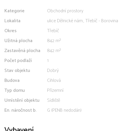
Kategorie
Obchodní prostory
Lokalita
ulice Dělnické nám., Třebíč - Borovina
Okres
Třebíč
Užitná plocha
842 m²
Zastavěná plocha
842 m²
Počet podlaží
1
Stav objektu
Dobrý
Budova
Cihlová
Typ domu
Přízemní
Umístění objektu
Sídliště
En. náročnost b.
G (PENB nedodán)
Vybavení