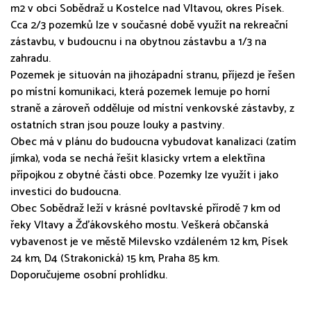
m2 v obci Sobědraž u Kostelce nad Vltavou, okres Písek.
Cca 2/3 pozemků lze v současné době využít na rekreační
zástavbu, v budoucnu i na obytnou zástavbu a 1/3 na
zahradu.
Pozemek je situován na jihozápadní stranu, příjezd je řešen
po místní komunikaci, která pozemek lemuje po horní
straně a zároveň odděluje od místní venkovské zástavby, z
ostatních stran jsou pouze louky a pastviny.
Obec má v plánu do budoucna vybudovat kanalizaci (zatím
jímka), voda se nechá řešit klasicky vrtem a elektřina
přípojkou z obytné části obce. Pozemky lze využít i jako
investici do budoucna.
Obec Sobědraž leží v krásné povltavské přírodě 7 km od
řeky Vltavy a Žďákovského mostu. Veškerá občanská
vybavenost je ve městě Milevsko vzdáleném 12 km, Písek
24 km, D4 (Strakonická) 15 km, Praha 85 km.
Doporučujeme osobní prohlídku.