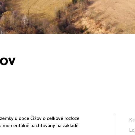
žov
zemky u obce Čížov o celkové rozloze
Ka
sou momentálně pachtovány na základě
Lo