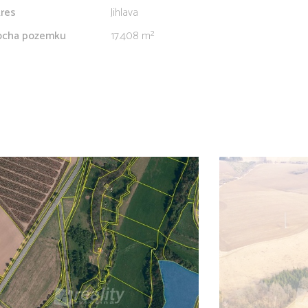
res
Jihlava
ocha pozemku
17.408 m²