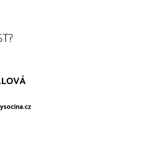
ST?
ALOVÁ
ysocina.cz