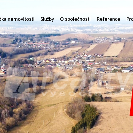
dka nemovitostí
Služby
O společnosti
Reference
Pr