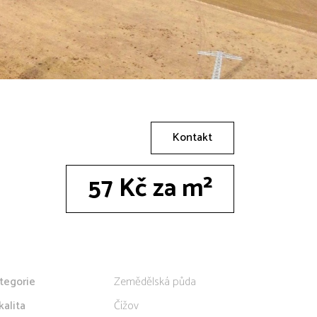
Kontakt
57 Kč za m²
tegorie
Zemědělská půda
kalita
Čížov