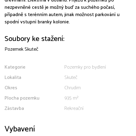
dřevinami. Elektřina v dosahu. Příjezd k pozemku po
nezpevněné cestě je možný buď za suchého počasí,
případně s terénním autem, jinak možnost parkování u
spodní vstupní branky kolonie.
Soubory ke stažení:
Pozemek Skuteč
Kategorie
Pozemky pro bydlení
Lokalita
Skuteč
Okres
Chrudim
Plocha pozemku
935 m²
Zástavba
Rekreační
Vybavení