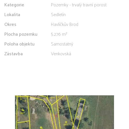
Kategorie
Pozemky - trvalý travní porost
Lokalita
Sedletín
Okres
Havlíčkův Brod
Plocha pozemku
5.276 m²
Poloha objektu
Samostatný
Zástavba
Venkovská