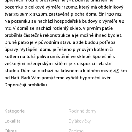
úpravách možné přestavět na 7+1. Dům je umístěn na
pozemku o celkové výměře 1120m2, který má obdelníkový
tvar 30,85m x 37,28m, zastavěná plocha domu činí 120 m2.
Na pozemku se nachází hospodářské budovy o výměře 92
m2. V domě se nachází rozlehlý sklep, v prvním patře
proběhla částečná rekonstrukce a je možné ihned bydlet.
Druhé patro je v původním stavu a zde budou potřeba
úpravy. Vytápění domu je řešeno plynovým kotlem či
kotlem na tuhá paliva umístěné ve sklepě. Společně s
veškerými inženýrskými sítěmi je k dispozici i vlastní
studna. Dům se nachází na krásném a klidném místě 4,5 km
od Hatí. Rádi Vám pomůžeme vyřídit hypoteční úvěr.
Doporučuji prohlídku.
Kategorie
Rodinné domy
Lokalita
Dyjákovičky
Okres
Znojmo