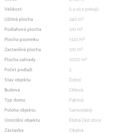
Velikost
5 a více pokojů
Užitná plocha
240 m²
Podlahová plocha
120 m²
Plocha pozemku
1.120 m²
Zastavěná plocha
120 m²
Plocha zahrady
1.000 m²
Počet podlaží
2
Stav objektu
Dobrý
Budova
Cihlová
Typ domu
Patrový
Poloha objektu
Samostatný
Umístění objektu
Klidná část obce
Zástavba
Obytná