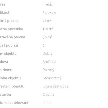
res
Třebíč
likost
3 pokoje
itná plocha
73 m²
ocha pozemku
146 m²
stavěná plocha
56 m²
čet podlaží
2
av objektu
Dobrý
dova
Smíšená
p domu
Patrový
loha objektu
Samostatný
ístění objektu
Klidná část obce
stavba
Obytná
tum nastěhování
Ihned