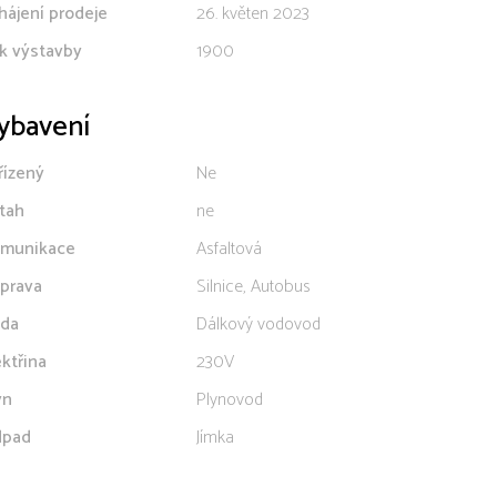
hájení prodeje
26. květen 2023
k výstavby
1900
ybavení
řízený
Ne
tah
ne
munikace
Asfaltová
prava
Silnice, Autobus
da
Dálkový vodovod
ektřina
230V
yn
Plynovod
pad
Jímka