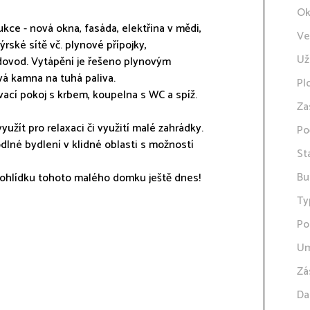
Ok
ce - nová okna, fasáda, elektřina v mědi,
Ve
rské sítě vč. plynové přípojky,
Už
odovod. Vytápění je řešeno plynovým
vá kamna na tuhá paliva.
Pl
ací pokoj s krbem, koupelna s WC a spíž.
Za
užít pro relaxaci či využití malé zahrádky.
Po
hodlné bydlení v klidné oblasti s možností
St
Bu
prohlídku tohoto malého domku ještě dnes!
Ty
Po
Um
Zá
Da