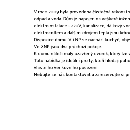
V roce 2009 byla provedena částečná rekonstruk
odpad a voda. Dům je napojen na veškeré inžený
elektroinstalace - 220V, kanalizace, dálkový v
elektrokotlem a dalším zdrojem tepla jsou krbo
Dispozice domu: V 1.NP se nachází kuchyň, obýv
Ve 2.NP jsou dva průchozí pokoje.
K domu náleží malý uzavřený dvorek, který lze vy
Tato nabídka je ideální pro ty, kteří hledají po
vlastního venkovního posezení.
Nebojte se nás kontaktovat a zarezervujte si 