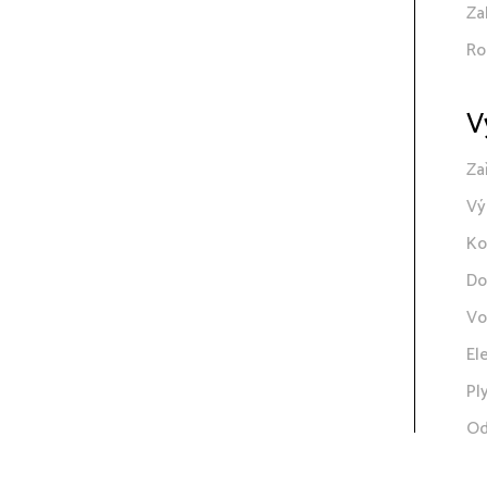
Za
Ro
V
Za
Vý
Ko
Do
Vo
El
Pl
Od