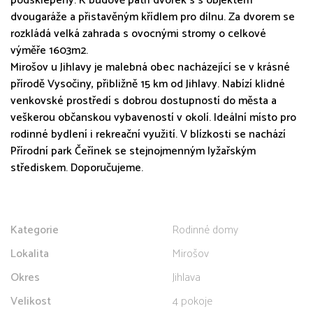
podsklepený. K budově patří dvorek s s objektem
dvougaráže a přistavěným křídlem pro dílnu. Za dvorem se
rozkládá velká zahrada s ovocnými stromy o celkové
výměře 1603m2.
Mirošov u Jihlavy je malebná obec nacházející se v krásné
přírodě Vysočiny, přibližně 15 km od Jihlavy. Nabízí klidné
venkovské prostředí s dobrou dostupností do města a
veškerou občanskou vybaveností v okolí. Ideální místo pro
rodinné bydlení i rekreační využití. V blízkosti se nachází
Přírodní park Čeřínek se stejnojmenným lyžařským
střediskem. Doporučujeme.
Kategorie
Rodinné domy
Lokalita
Mirošov
Okres
Jihlava
Velikost
4 pokoje