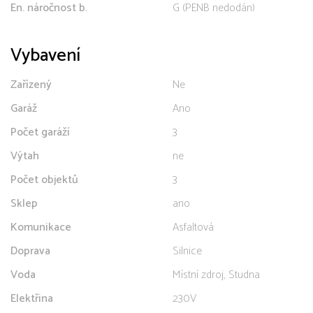
En. náročnost b.
G (PENB nedodán)
Vybavení
Zařízený
Ne
Garáž
Ano
Počet garáží
3
Výtah
ne
Počet objektů
3
Sklep
ano
Komunikace
Asfaltová
Doprava
Silnice
Voda
Místní zdroj, Studna
Elektřina
230V