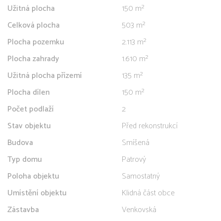
Užitná plocha
150 m²
Celková plocha
503 m²
Plocha pozemku
2.113 m²
Plocha zahrady
1.610 m²
Užitná plocha přízemí
135 m²
Plocha dílen
150 m²
Počet podlaží
2
Stav objektu
Před rekonstrukcí
Budova
Smíšená
Typ domu
Patrový
Poloha objektu
Samostatný
Umístění objektu
Klidná část obce
Zástavba
Venkovská