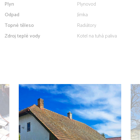
Plyn
Plynovod
Odpad
Jímka
Topné těleso
Radiátory
Zdroj teplé vody
Kotel na tuhá paliva