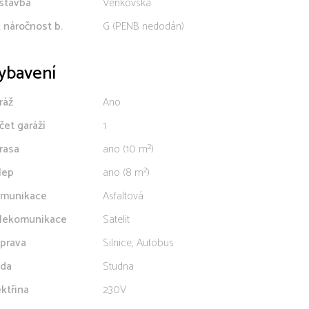
stavba
Venkovská
. náročnost b.
G (PENB nedodán)
ybavení
ráž
Ano
čet garáží
1
rasa
ano (10 m²)
lep
ano (8 m²)
munikace
Asfaltová
lekomunikace
Satelit
prava
Silnice, Autobus
da
Studna
ektřina
230V