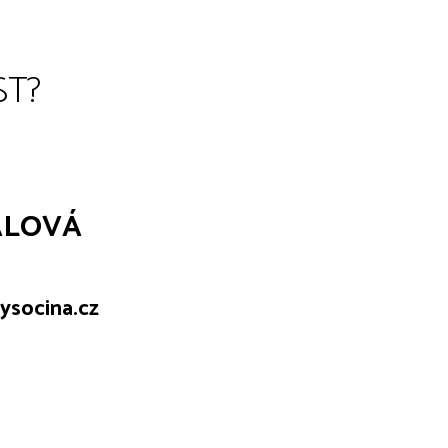
ST?
ALOVÁ
ysocina.cz