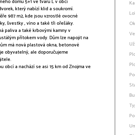
ého domu 5+1 ve tvaru L v obci
Ka
orek, který nabízí klid a soukromí.
Lo
ěře 987 m2, kde jsou vzrostlé ovocné
y, švestky , víno a také tři ořešáky.
Ok
á paliva a také krbovými kamny v
Ve
ustálým přítokem vody. Dům lze napojit na
Už
. Dům má nová plastová okna, betonové
 je obyvatelný, ale doporučujeme
Pl
itele.
Pl
u obcí a nachází se asi 15 km od Znojma ve
Po
St
Bu
Ty
Po
Um