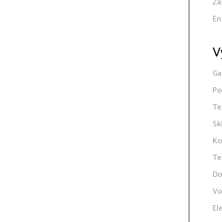
Zá
En
V
Ga
Po
Te
Sk
Ko
Te
Do
Vo
El