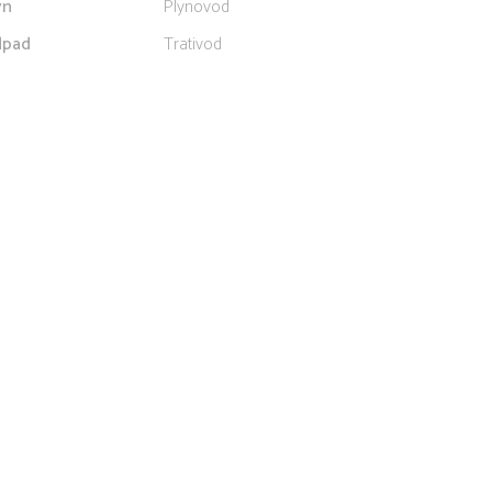
yn
Plynovod
pad
Trativod