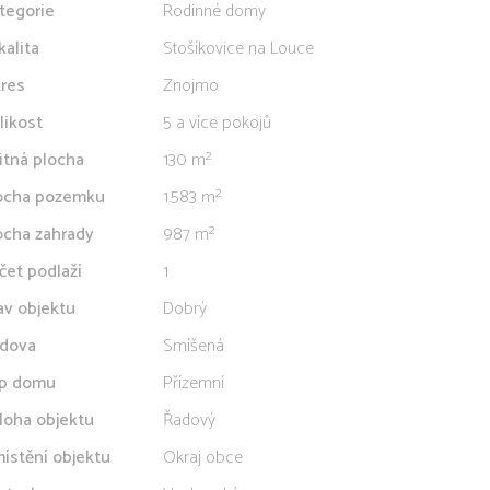
tegorie
Rodinné domy
kalita
Stošíkovice na Louce
res
Znojmo
likost
5 a více pokojů
itná plocha
130 m²
ocha pozemku
1.583 m²
ocha zahrady
987 m²
čet podlaží
1
av objektu
Dobrý
dova
Smíšená
p domu
Přízemní
loha objektu
Řadový
ístění objektu
Okraj obce