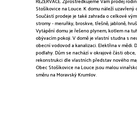
REZERVACE. Zprostředkujeme Vám prodej rodinn
Stošíkovice na Louce. K domu náleží uzavřený dv
Součástí prodeje je také zahrada o celkové vým
stromy - meruňky, broskve, třešně, jabloně, hrušk
Vytápění domu je řešeno plynem, kotlem na tuh
obývacím pokoji. V domě je vlastní studna s ne
obecní vodovod a kanalizaci. Elektřina v mědi
podlahy. Dům se nachází v okrajové části obce,
rekonstrukci dle vlastních představ nového maj
Obec Stošíkovice na Louce jsou malou vinařsko
směru na Moravský Krumlov.