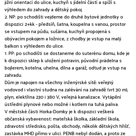
jižní orientací do ulice, kuchyň s jídelní částí a spíží s
výhledem do zahrady a dětský pokoj.
2. NP: po schodišti vejdeme do druhé bytové jednotky o
dispozici 2+kk - předsíň, šatna, koupelna s vanou, prostor
se vstupem na půdu, sušárna, kuchyň propojená s
obývacím pokojem a ložnice, z chodby je vstup na malý
balkon s výhledem do ulice.
1. PP: po schodišti se dostaneme do suterénu domu, kde je
k dispozici sklep k uložení potravin, původní prádelna s
bojlerem, kotelna, uhelna, dílna a garáž, odtud je vstup na
zahradu.
Dům je napojen na všechny inženýrské sítě: veřejný
vodovod i vlastní studna na zalévání na zahradě (vrt 30 m),
plyn, elektřina 230 i 380 V, veřejná kanalizace. Vytápění
ústřední plynové nebo možné i kotlem na tuhá paliva.
V městské části Horka-Domky je k dispozici veškerá
občanská vybavenost: mateřská školka, základní škola,
zdravotní středisko, pošta, obchody, několik dětských hřišť,
zastávka MHD přímo v ulici. PENB nebyl dodán, a proto ze