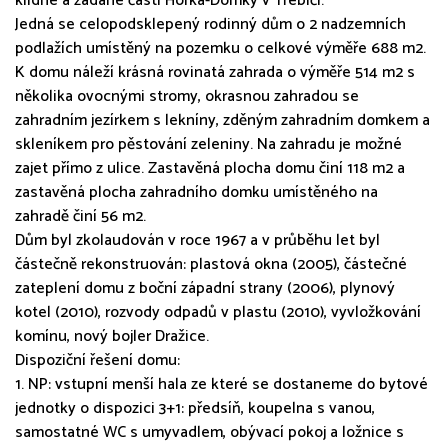
klidné a žádané části Horka-Domky v Třebíči.
Jedná se celopodsklepený rodinný dům o 2 nadzemních
podlažích umístěný na pozemku o celkové výměře 688 m2.
K domu náleží krásná rovinatá zahrada o výměře 514 m2 s
několika ovocnými stromy, okrasnou zahradou se
zahradním jezírkem s lekníny, zděným zahradním domkem a
skleníkem pro pěstování zeleniny. Na zahradu je možné
zajet přímo z ulice. Zastavěná plocha domu činí 118 m2 a
zastavěná plocha zahradního domku umístěného na
zahradě činí 56 m2.
Dům byl zkolaudován v roce 1967 a v průběhu let byl
částečně rekonstruován: plastová okna (2005), částečné
zateplení domu z boční západní strany (2006), plynový
kotel (2010), rozvody odpadů v plastu (2010), vyvložkování
komínu, nový bojler Dražice.
Dispoziční řešení domu:
1. NP: vstupní menší hala ze které se dostaneme do bytové
jednotky o dispozici 3+1: předsíň, koupelna s vanou,
samostatné WC s umyvadlem, obývací pokoj a ložnice s