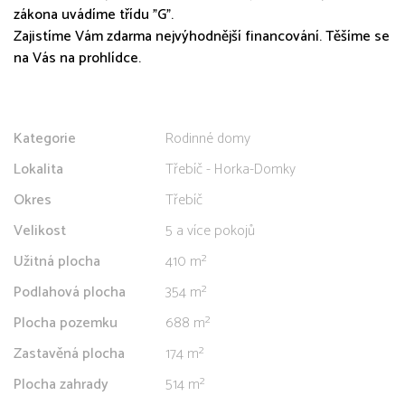
zákona uvádíme třídu "G".
Zajistíme Vám zdarma nejvýhodnější financování. Těšíme se
na Vás na prohlídce.
Kategorie
Rodinné domy
Lokalita
Třebíč - Horka-Domky
Okres
Třebíč
Velikost
5 a více pokojů
Užitná plocha
410 m²
Podlahová plocha
354 m²
Plocha pozemku
688 m²
Zastavěná plocha
174 m²
Plocha zahrady
514 m²