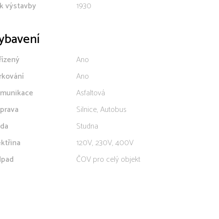
k výstavby
1930
ybavení
řízený
Ano
rkování
Ano
munikace
Asfaltová
prava
Silnice, Autobus
da
Studna
ektřina
120V, 230V, 400V
pad
ČOV pro celý objekt