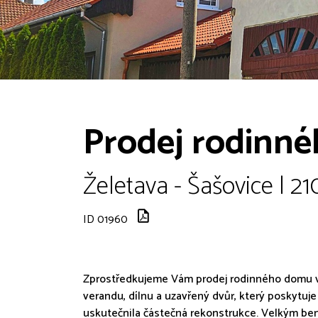
Prodej rodinné
Želetava - Šašovice | 2
ID 01960
Zprostředkujeme Vám prodej rodinného domu v 
verandu, dílnu a uzavřený dvůr, který poskytuj
uskutečnila částečná rekonstrukce. Velkým ben