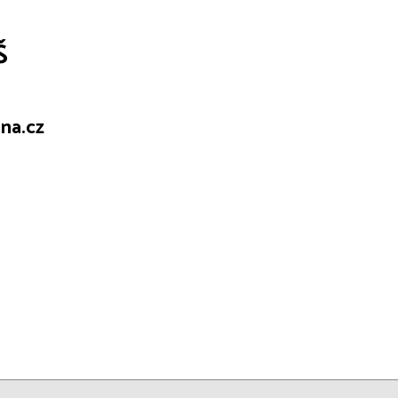
Š
na.cz