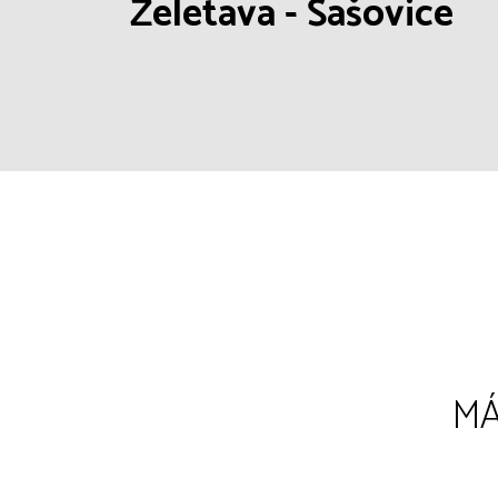
Želetava - Šašovice
MÁ