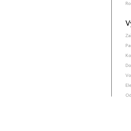
Ro
V
Za
Pa
Ko
Do
Vo
El
Od