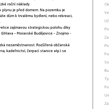
ízké roční náklady.
Ok
 k plynu je před domem. Na pozemku je
Ve
áte dům k trvalému bydlení, nebo rekreaci,
Už
.
 velice zajímavou strategickou polohu díky
Pl
(Jihlava – Moravské Budějovice – Znojmo -
Za
 nízká nezaměstnanost. Rozšířená občanská
Pl
na, kadeřnictví, čerpací stanice atp.) se
Po
St
Bu
Ty
Po
Um
Zá