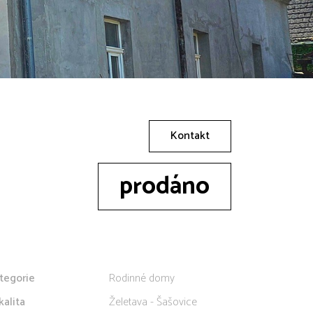
Kontakt
prodáno
tegorie
Rodinné domy
kalita
Želetava - Šašovice