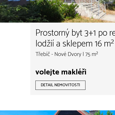
Prostorný byt 3+1 po r
lodžií a sklepem 16 m² 
Nové Dvory
Třebíč - Nové Dvory | 75 m²
volejte makléři
DETAIL NEMOVITOSTI