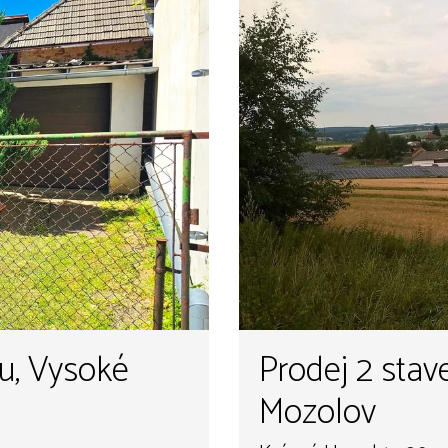
u, Vysoké
Prodej 2 sta
Mozolov