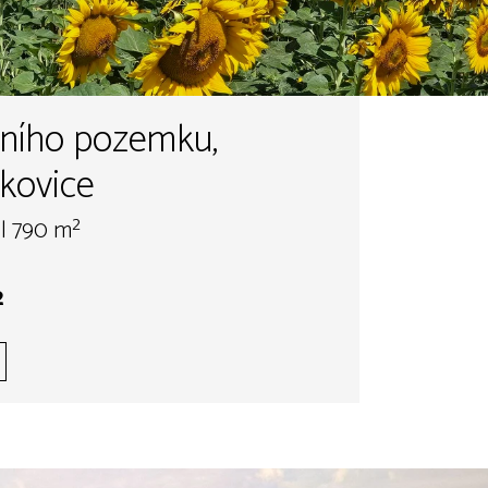
bního pozemku,
kovice
| 790 m²
²