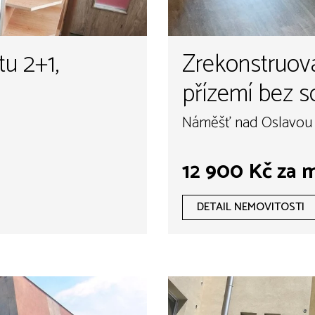
u 2+1,
Zrekonstruova
přízemí bez s
výhled na zá
Náměšť nad Oslavou 
Oslavou
12 900 Kč za 
DETAIL NEMOVITOSTI