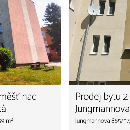
áměšť nad
Prodej bytu 2
ká
Jungmannova 
59 m²
Jungmannova 865/57,