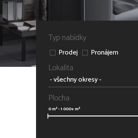
Typ nabídky
Prodej
Pronájem
Lokalita
Plocha
0
m² -
1 000+
m²