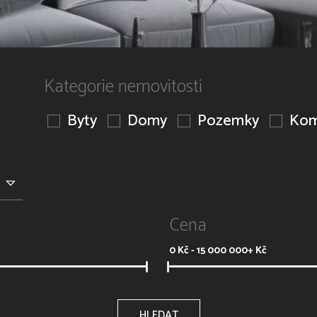
Kategorie nemovitosti
Byty
Domy
Pozemky
Kom
Cena
0
Kč -
15 000 000+
Kč
HLEDAT