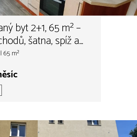
ný byt 2+1, 65 m² –
chodů, šatna, spíž a
mek | Náměšť nad
| 65 m²
měsíc