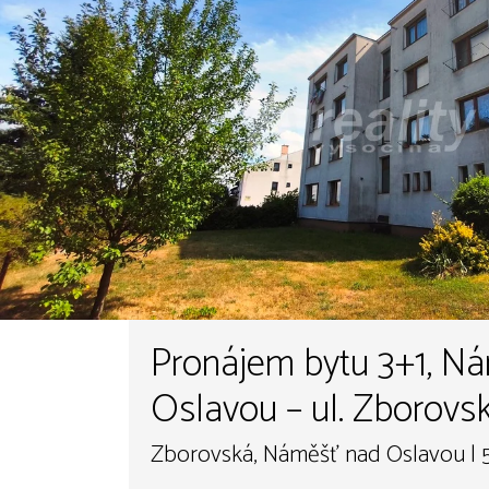
Pronájem bytu 3+1, N
Oslavou – ul. Zborovs
Zborovská, Náměšť nad Oslavou | 