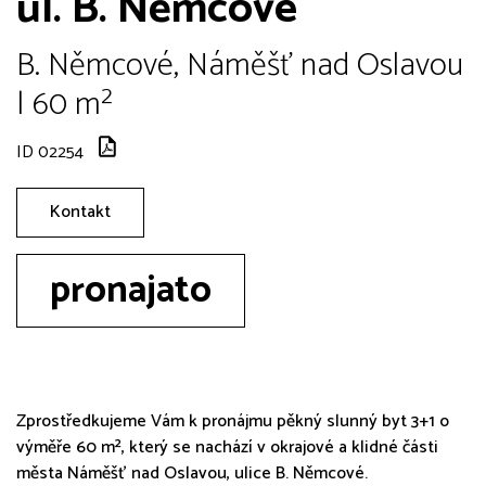
ul. B. Němcové
B. Němcové, Náměšť nad Oslavou
| 60 m²
ID 02254
Kontakt
pronajato
Zprostředkujeme Vám k pronájmu pěkný slunný byt 3+1 o
výměře 60 m², který se nachází v okrajové a klidné části
města Náměšť nad Oslavou, ulice B. Němcové.