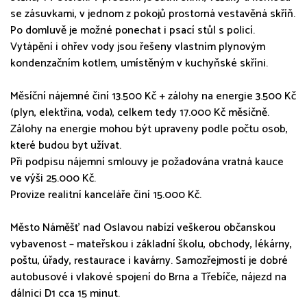
se zásuvkami, v jednom z pokojů prostorná vestavěná skříň.
Po domluvě je možné ponechat i psací stůl s policí.
Vytápění i ohřev vody jsou řešeny vlastním plynovým
kondenzačním kotlem, umístěným v kuchyňské skříni.
Měsíční nájemné činí 13.500 Kč + zálohy na energie 3.500 Kč
(plyn, elektřina, voda), celkem tedy 17.000 Kč měsíčně.
Zálohy na energie mohou být upraveny podle počtu osob,
které budou byt užívat.
Při podpisu nájemní smlouvy je požadována vratná kauce
ve výši 25.000 Kč.
Provize realitní kanceláře činí 15.000 Kč.
Město Náměšť nad Oslavou nabízí veškerou občanskou
vybavenost – mateřskou i základní školu, obchody, lékárny,
poštu, úřady, restaurace i kavárny. Samozřejmostí je dobré
autobusové i vlakové spojení do Brna a Třebíče, nájezd na
dálnici D1 cca 15 minut.