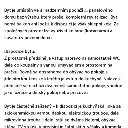
Byt je umístěn ve 4. nadzemním podlaží 4. panelového
domu bez výtahu, který prošel kompletní revitalizací. Byt
nemá balkon ani lodžii, k dispozici je však sklepní kóje. Ze
společných prostor lze využívat kolárnu (kočárkárnu) a
sušárnu v přízemí domu.
Dispozice bytu:
Z prostorné předsíně je vstup napravo na samostatné WC,
dále do koupelny s vanou, umyvadlem a prostorem na
pračku. Rovně se dostaneme do obývacího pokoje s
jídelním koutem, ze kterého je vstup do kuchyně. Nalevo z
předsíně se nachází dva menší samostatné pokoje, vhodné
jako ložnice a dětský pokoj nebo pracovna.
Byt je částečně zařízený – k dispozici je kuchyňská linka se
sklokeramickou varnou deskou, elektrickou troubou, dále
mikrovlnná trouba, jídelní stůl se dvěma židlemi, obývací
stěna, TV stolek. V předsíni je šatní skříň, věšáky a komoda