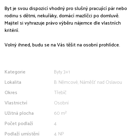
Byt je svou dispozicí vhodný pro slušný pracující pár nebo
rodinu s dětmi, nekuřáky, domácí mazlíčci po domluvě.
Majitel si vyhrazuje právo výběru nájemce dle vlastních
kritérií.
Volný ihned, budu se na Vás těšit na osobní prohlídce.
Kategorie
Byty 3+1
Lokalita
B. Němcové, Náměšť nad Oslavou
Okres
Třebíč
Vlastnictví
Osobní
Užitná plocha
60 m²
Počet podlaží
4
Podlaží umístění
4. NP