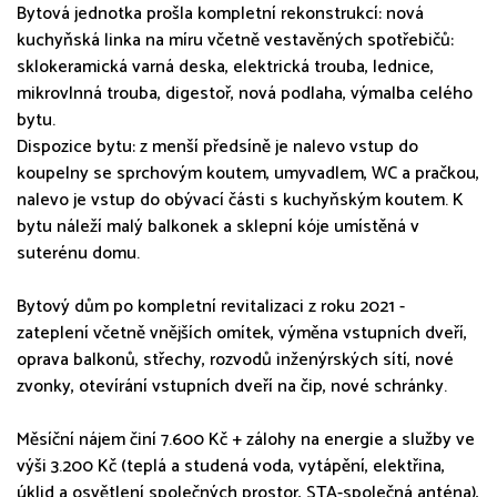
Bytová jednotka prošla kompletní rekonstrukcí: nová
kuchyňská linka na míru včetně vestavěných spotřebičů:
sklokeramická varná deska, elektrická trouba, lednice,
mikrovlnná trouba, digestoř, nová podlaha, výmalba celého
bytu.
Dispozice bytu: z menší předsíně je nalevo vstup do
koupelny se sprchovým koutem, umyvadlem, WC a pračkou,
nalevo je vstup do obývací části s kuchyňským koutem. K
bytu náleží malý balkonek a sklepní kóje umístěná v
suterénu domu.
Bytový dům po kompletní revitalizaci z roku 2021 -
zateplení včetně vnějších omítek, výměna vstupních dveří,
oprava balkonů, střechy, rozvodů inženýrských sítí, nové
zvonky, otevírání vstupních dveří na čip, nové schránky.
Měsíční nájem činí 7.600 Kč + zálohy na energie a služby ve
výši 3.200 Kč (teplá a studená voda, vytápění, elektřina,
úklid a osvětlení společných prostor, STA-společná anténa),