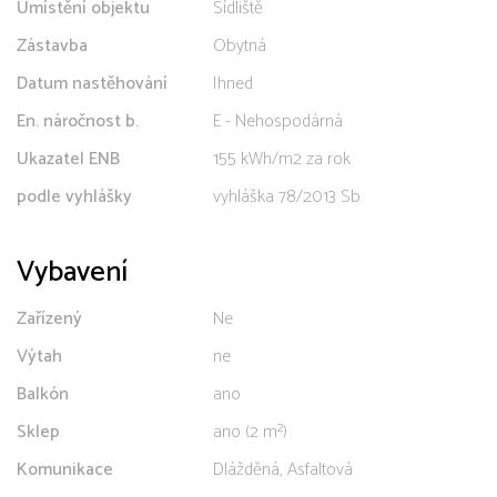
Umístění objektu
Sídliště
Zástavba
Obytná
Datum nastěhování
Ihned
En. náročnost b.
E - Nehospodárná
Ukazatel ENB
155 kWh/m2 za rok
podle vyhlášky
vyhláška 78/2013 Sb
Vybavení
Zařízený
Ne
Výtah
ne
Balkón
ano
Sklep
ano (2 m²)
Komunikace
Dlážděná, Asfaltová