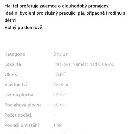
Majitel preferuje zájemce o dlouhodobý pronájem.
Ideální bydlení pro slušný pracující pár, případně i rodinu s
dětmi.
Volný po domluvě.
Kategorie
Byty 2+1
Lokalita
Jiráskova, Náměšť nad Oslavou
Okres
Třebíč
Vlastnictví
Osobní
Užitná plocha
49 m²
Podlahová plocha
49 m²
Počet podlaží
4
Podlaží umístění
1. NP