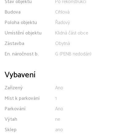
Stav objektu
Po rekonstrukci
Budova
Cihlová
Poloha objektu
Řadový
Umístění objektu
Klidná část obce
Zástavba
Obytná
En. náročnost b.
G (PENB nedodán)
Vybavení
Zařízený
Ano
Míst k parkování
1
Parkování
Ano
Výtah
ne
Sklep
ano