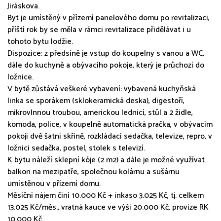
Jiráskova.
Byt je umístěný v přízemí panelového domu po revitalizaci,
příští rok by se měla v rámci revitalizace přidělávat i u
tohoto bytu lodžie.
Dispozice: z předsíně je vstup do koupelny s vanou a WC,
dále do kuchyně a obývacího pokoje, který je průchozí do
ložnice.
V bytě zůstává veškeré vybavení: vybavená kuchyňská
linka se sporákem (sklokeramická deska), digestoří,
mikrovlnnou troubou, americkou lednicí, stůl a 2 židle,
komoda, police, v koupelně automatická pračka, v obývacím
pokoji dvě šatní skříně, rozkládací sedačka, televize, repro, v
ložnici sedačka, postel, stolek s televizí.
K bytu náleží sklepní kóje (2 m2) a dále je možné využívat
balkon na mezipatře, společnou kolárnu a sušárnu
umístěnou v přízemí domu.
Měsíční nájem činí 10.000 Kč + inkaso 3.025 Kč, tj. celkem
13.025 Kč/měs., vratná kauce ve výši 20.000 Kč, provize RK
10.000 Kč.