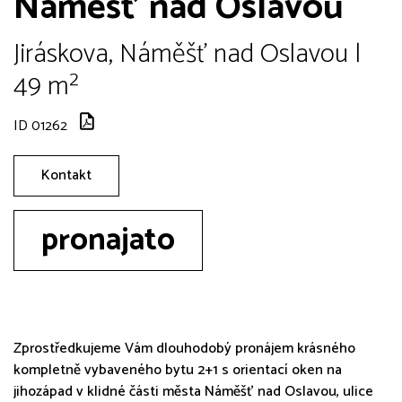
Náměšť nad Oslavou
Jiráskova, Náměšť nad Oslavou |
49 m²
ID 01262
Kontakt
pronajato
Zprostředkujeme Vám dlouhodobý pronájem krásného
kompletně vybaveného bytu 2+1 s orientací oken na
jihozápad v klidné části města Náměšť nad Oslavou, ulice