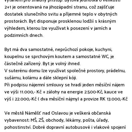
výtahem pro snadný přístup. Bytová jednotka o velikosti
2+1 je orientovaná na jihozápadní stranu, což zajišťuje
dostatek slunečního svitu a příjemné teplo v obytných
prostorách. Byt disponuje prosklenou lodžií s krásným
výhledem, kterou lze využívat k posezení v jarních a
podzimních dnech.
Byt má dva samostatné, neprůchozí pokoje, kuchyni,
koupelnu se sprchovým koutem a samostatné WC, je
částečně zařízený. Byt je volný ihned.
V suterénu domu lze využívat společné prostory, prádelnu,
sušárnu, kolárnu a dále sklepní kóji.
Při podpisu nájemní smlouvy se hradí jeden měsíční nájem
ve výši 11.000,- Kč + zálohy na energie 2.500-Kč, kauce ve
výš i 22.000,-Kč ( dva měsíční nájmy) a provize RK 13.000,-Kč
Ve městě Náměšť nad Oslavou je veškerá občanská
vybavenost: MŠ, ZŠ, obchody, lékárny, pošta, úřady,
pohostinství. Dobré dopravní autobusové i vlakové spojení