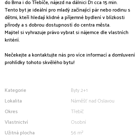
do Brna i do Třebíče, nájezd na dálnici D1 cca 15 min.
Tento byt je ideální pro mladý začínající pár nebo rodinu s
dětmi, kteří hledají klidné a příjemné bydlení v blízkosti
přírody a s dobrou dostupností do centra města.
Majitel si vyhrazuje právo vybrat si nájemce dle vlastních
kritérií.
Nečekejte a kontaktujte nás pro více informací a domluvení
prohlídky tohoto skvělého bytu!
Kategorie
Byty 2+1
Lokalita
Náměšť nad Oslavou
Okres
Třebíč
Vlastnictví
Osobní
Užitná plocha
56 m²