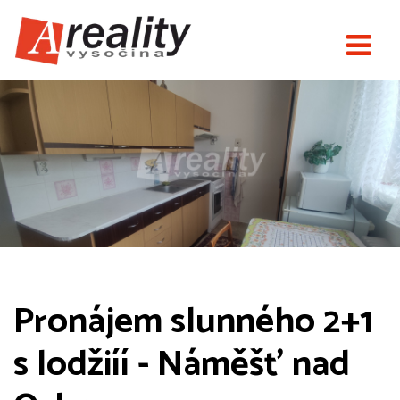
Pronájem slunného 2+1
s lodžiíí - Náměšť nad