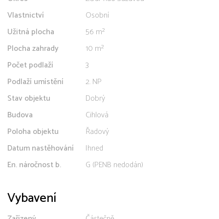
Vlastnictví
Osobní
Užitná plocha
56 m²
Plocha zahrady
10 m²
Počet podlaží
3
Podlaží umístění
2. NP
Stav objektu
Dobrý
Budova
Cihlová
Poloha objektu
Řadový
Datum nastěhování
Ihned
En. náročnost b.
G (PENB nedodán)
Vybavení
Zařízený
Částečně