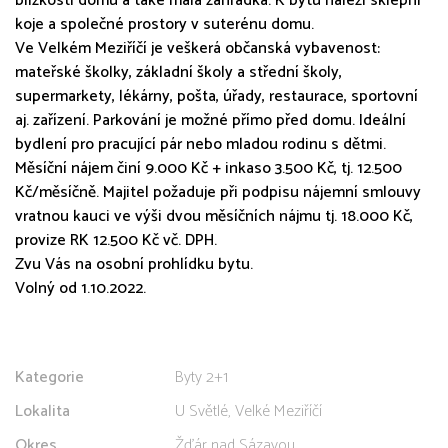
blízkosti domu a také malá zahrádka. K bytu náleží sklepní
koje a společné prostory v suterénu domu.
Ve Velkém Meziříčí je veškerá občanská vybavenost:
mateřské školky, základní školy a střední školy,
supermarkety, lékárny, pošta, úřady, restaurace, sportovní
aj. zařízení. Parkování je možné přímo před domu. Ideální
bydlení pro pracující pár nebo mladou rodinu s dětmi.
Měsíční nájem činí 9.000 Kč + inkaso 3.500 Kč, tj. 12.500
Kč/měsíčně. Majitel požaduje při podpisu nájemní smlouvy
vratnou kauci ve výši dvou měsíčních nájmu tj. 18.000 Kč,
provize RK 12.500 Kč vč. DPH.
Zvu Vás na osobní prohlídku bytu.
Volný od 1.10.2022.
Kategorie
Byty 2+1
Lokalita
U Světlé, Velké Meziříčí
Okres
Žďár nad Sázavou