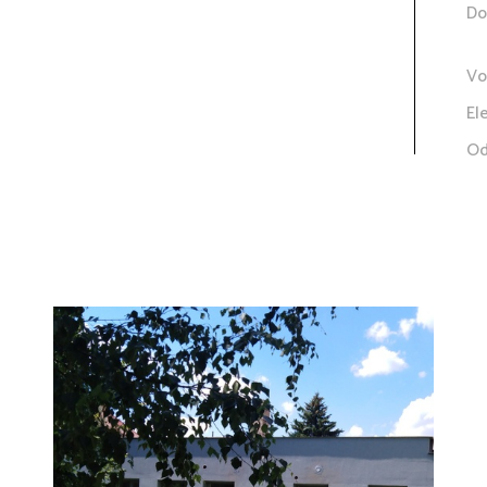
Do
Vo
El
Od