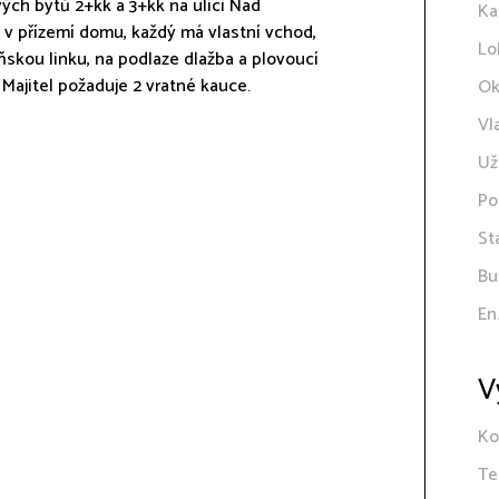
ch bytů 2+kk a 3+kk na ulici Nad
Ka
 v přízemí domu, každý má vlastní vchod,
Lo
kou linku, na podlaze dlažba a plovoucí
Majitel požaduje 2 vratné kauce.
Ok
Vl
Už
Po
St
Bu
En
V
Ko
Te