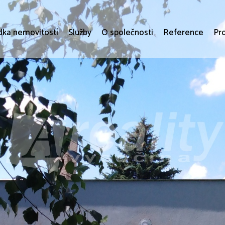
dka nemovitostí
Služby
O společnosti
Reference
Pr