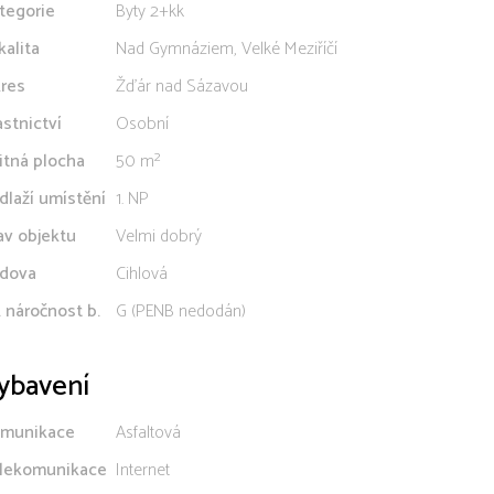
tegorie
Byty 2+kk
kalita
Nad Gymnáziem, Velké Meziříčí
res
Žďár nad Sázavou
astnictví
Osobní
itná plocha
50 m²
dlaží umístění
1. NP
av objektu
Velmi dobrý
dova
Cihlová
. náročnost b.
G (PENB nedodán)
ybavení
munikace
Asfaltová
lekomunikace
Internet