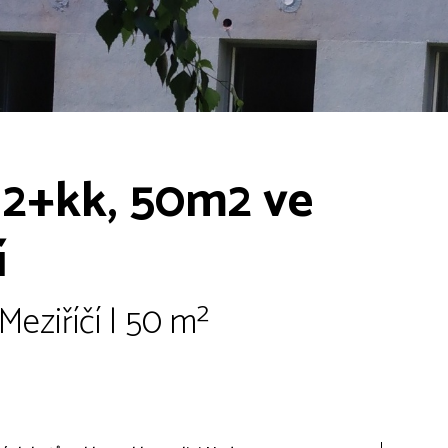
 2+kk, 50m2 ve
í
eziříčí | 50 m²