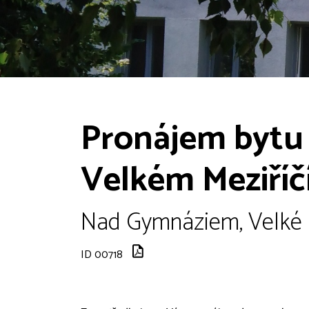
Pronájem bytu
Velkém Meziříč
Nad Gymnáziem, Velké M
ID 00718