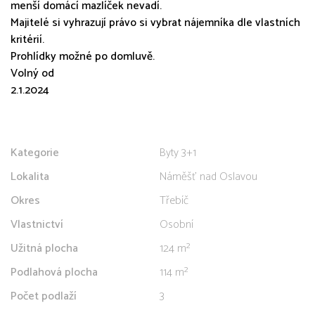
menší domácí mazlíček nevadí.
Majitelé si vyhrazují právo si vybrat nájemníka dle vlastních
kritérií.
Prohlídky možné po domluvě.
Volný od
2.1.2024
Kategorie
Byty 3+1
Lokalita
Náměšť nad Oslavou
Okres
Třebíč
Vlastnictví
Osobní
Užitná plocha
124 m²
Podlahová plocha
114 m²
Počet podlaží
3