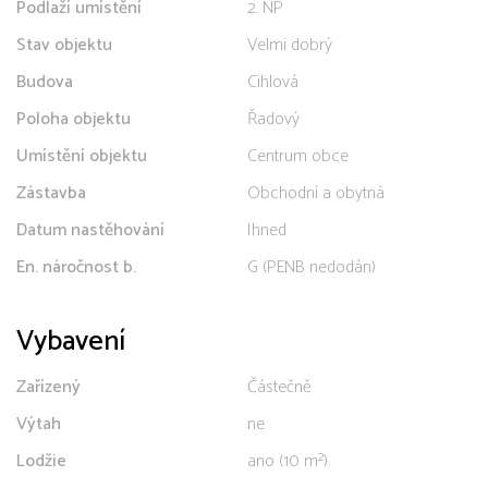
Podlaží umístění
2. NP
Stav objektu
Velmi dobrý
Budova
Cihlová
Poloha objektu
Řadový
Umístění objektu
Centrum obce
Zástavba
Obchodní a obytná
Datum nastěhování
Ihned
En. náročnost b.
G (PENB nedodán)
Vybavení
Zařízený
Částečně
Výtah
ne
Lodžie
ano (10 m²)