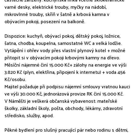
částečně zařízený: kuchyňská linka včetně sklokeramické
varné desky, elektrické trouby, myčky na nádobí,
mikrovlnné trouby, skříň v šatně a krbová kamna v
obývacím pokoji, posezení na balkoně.
Dispozice: kuchyň, obývací pokoj, dětský pokoj, ložnice,
šatna, chodba, koupelna, samostatné WC a velká lodžie.
Vytápění i ohřev vody přes vlastní plynový kotel + možné
přitopit si v obývacím pokoji krbovými kamny na dřevo.
Měsíční nájemné činí 15.000 Kč+ zálohy na energie ve výši
3.820 Kč (plyn, elektřina, připojení k internetu) + voda 456
Kč/osobu.
Majitel požaduje při podpisu nájemní smlouvy vratnou kauci
ve výši 30.000 Kč, jednorázová provize RK činí 15.000 Kč.
V Náměšti je veškerá občanská vybavenost: mateřské
školky, základní školy, pošta, obchody, lékárny, zdravotní
středisko, služby, apod.
Pěkné bydlení pro slušný pracující pár nebo rodinu s dětmi,