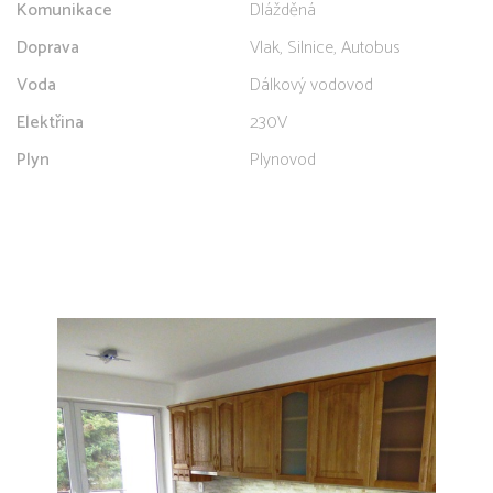
Komunikace
Dlážděná
Doprava
Vlak, Silnice, Autobus
Voda
Dálkový vodovod
Elektřina
230V
Plyn
Plynovod