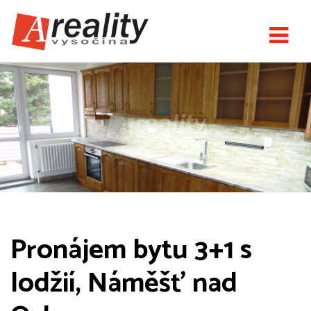
Pronájem bytu 3+1 s
lodžií, Náměšť nad